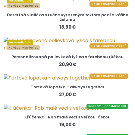
Personalizácia
Na objednávku(2-3dni)
Na výber viac farieb
Dezertná vidlička s ručne vyrazeným textom podľa vášho
želania
18,90 €
Personalizácia
Na objednávku(2-3dni)
Na výber viac farieb
Personalizovaná polievková lyžica s farebnou rúčkou
20,90 €
Na objednávku(2-3dni)
Tortová lopatka - always together
27,00 €
Skladom - Odoslanie 10.8.
Kľúčenka- Rob malé veci s veľkou láskou
19,00 €