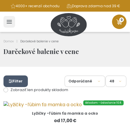
ba
4000+ recenzií obchodu
Doprava zdarma nad 39 €
0
Domov
Darčekové balenie v cene
Darčekové balenie v cene
Filter
Zobraziť len produkty skladom
Skladom - Odoslanie 10.8.
Lyžičky -ľúbim ťa mamka a ocko
od 17,00 €