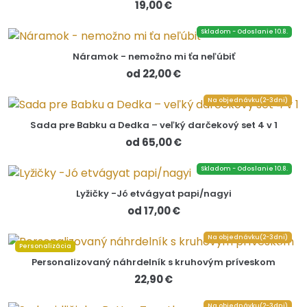
19,00 €
Skladom - Odoslanie 10.8.
Náramok - nemožno mi ťa neľúbiť
od 22,00 €
Na objednávku(2-3dni)
Sada pre Babku a Dedka – veľký darčekový set 4 v 1
od 65,00 €
Skladom - Odoslanie 10.8.
Lyžičky -Jó etvágyat papi/nagyi
od 17,00 €
Na objednávku(2-3dni)
Personalizácia
Personalizovaný náhrdelník s kruhovým príveskom
22,90 €
Na objednávku(2-3dni)