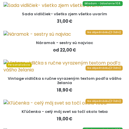
Skladom - Odoslanie 10.8.
Sada vidličiek- všetko zjem všetko uvarím
31,00 €
Na objednávku(2-3dni)
Náramok - sestry sú najviac
od 22,00 €
Personalizácia
Na objednávku(2-3dni)
Vintage vidlička s ručne vyrazeným textom podľa vášho
želania
18,90 €
Na objednávku(2-3dni)
Kľúčenka - celý môj svet sa točí okolo teba
19,00 €