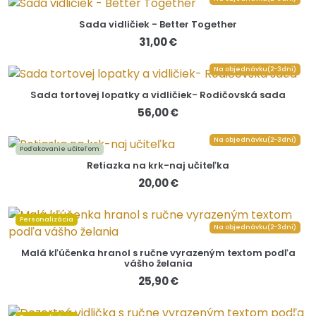
Sada vidličiek - Better Together
31,00 €
Na objednávku(2-3dni)
Sada tortovej lopatky a vidličiek- Rodičovská sada
56,00 €
Na objednávku(2-3dni)
Poďakovanie učiteľom
Retiazka na krk-naj učiteľka
20,00 €
Personalizácia
Na objednávku(2-3dni)
Malá kľúčenka hranol s ručne vyrazeným textom podľa
vášho želania
25,90 €