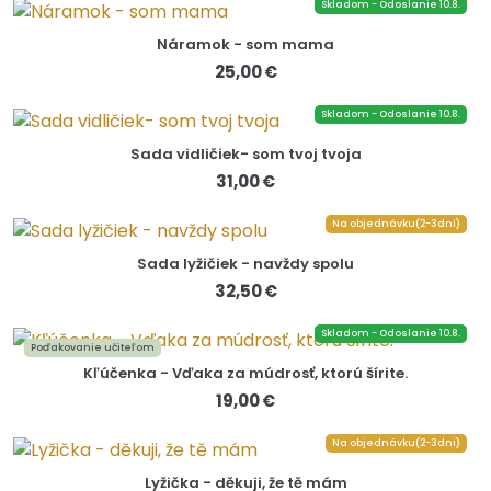
Skladom - Odoslanie 10.8.
Náramok - som mama
25,00 €
Skladom - Odoslanie 10.8.
Sada vidličiek- som tvoj tvoja
31,00 €
Na objednávku(2-3dni)
Sada lyžičiek - navždy spolu
32,50 €
Skladom - Odoslanie 10.8.
Poďakovanie učiteľom
Kľúčenka - Vďaka za múdrosť, ktorú šírite.
19,00 €
Na objednávku(2-3dni)
Lyžička - děkuji, že tě mám