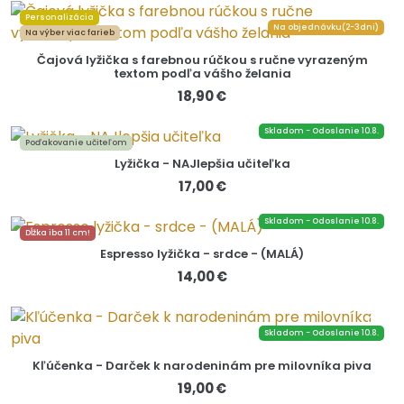
Personalizácia
Na objednávku(2-3dni)
Na výber viac farieb
Čajová lyžička s farebnou rúčkou s ručne vyrazeným
textom podľa vášho želania
18,90 €
Skladom - Odoslanie 10.8.
Poďakovanie učiteľom
Lyžička - NAJlepšia učiteľka
17,00 €
Skladom - Odoslanie 10.8.
Dĺžka iba 11 cm!
Espresso lyžička - srdce - (MALÁ)
14,00 €
Skladom - Odoslanie 10.8.
Kľúčenka - Darček k narodeninám pre milovníka piva
19,00 €