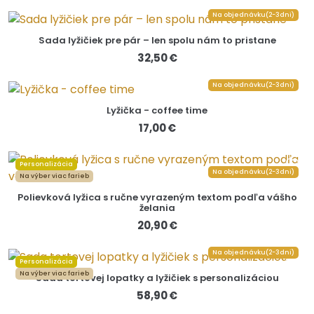
Na objednávku(2-3dni)
Sada lyžičiek pre pár – len spolu nám to pristane
32,50 €
Na objednávku(2-3dni)
Lyžička - coffee time
17,00 €
Personalizácia
Na objednávku(2-3dni)
Na výber viac farieb
Polievková lyžica s ručne vyrazeným textom podľa vášho
želania
20,90 €
Na objednávku(2-3dni)
Personalizácia
Na výber viac farieb
Sada tortovej lopatky a lyžičiek s personalizáciou
58,90 €