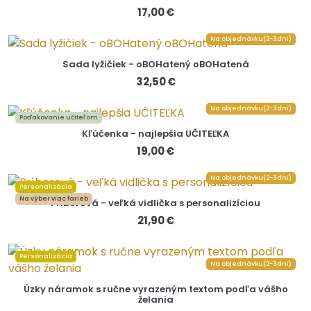
17,00 €
Na objednávku(2-3dni)
Sada lyžičiek - oBOHatený oBOHatená
32,50 €
Na objednávku(2-3dni)
Poďakovanie učiteľom
Kľúčenka - najlepšia UČITEĽKA
19,00 €
Na objednávku(2-3dni)
Personalizácia
Na výber viac farieb
Príborová - veľká vidlička s personalizíciou
21,90 €
Personalizácia
Na objednávku(2-3dni)
Úzky náramok s ručne vyrazeným textom podľa vášho
želania