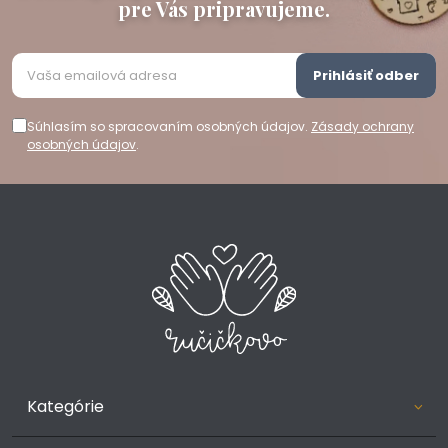
pre Vás pripravujeme.
Prihlásiť odber
Súhlasím so spracovaním osobných údajov.
Zásady ochrany
osobných údajov
.
Kategórie