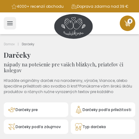
ba
4000+ recenzií obchodu
Doprava zdarma nad 39 €
0
Domov
Darčeky
Darčeky
nápady na potešenie pre vašich blízkych, priateľov či
kolegov
Hľadáte originálny darček na narodeniny, výročie, Vianoce, alebo
špeciálne príležitosti ako svadba či krst?Ponúkame vám širokú škálu
produktov a rôznych ručne vyrazených textov pre každého
Darčeky pre
Darčeky podľa príležitosti
Darčeky podľa záujmov
Typ darčeka