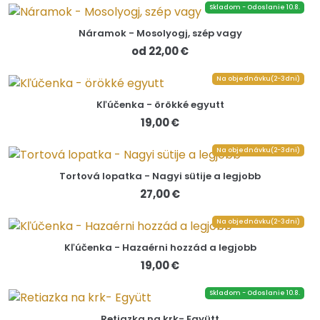
Skladom - Odoslanie 10.8.
Náramok - Mosolyogj, szép vagy
od 22,00 €
Na objednávku(2-3dni)
Kľúčenka - örökké egyutt
19,00 €
Na objednávku(2-3dni)
Tortová lopatka - Nagyi sütije a legjobb
27,00 €
Na objednávku(2-3dni)
Kľúčenka - Hazaérni hozzád a legjobb
19,00 €
Skladom - Odoslanie 10.8.
Retiazka na krk- Együtt