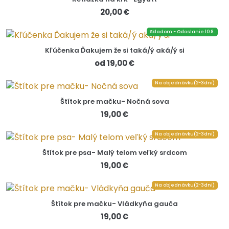
20,00 €
Skladom - Odoslanie 10.8.
Kľúčenka Ďakujem že si taká/ý aká/ý si
od 19,00 €
Na objednávku(2-3dni)
Štítok pre mačku- Nočná sova
19,00 €
Na objednávku(2-3dni)
Štítok pre psa- Malý telom veľký srdcom
19,00 €
Na objednávku(2-3dni)
Štítok pre mačku- Vládkyňa gauča
19,00 €