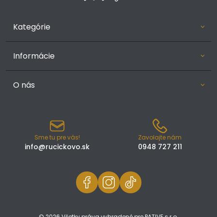
Kategórie
Informácie
O nás
Sme tu pre vás!
Zavolajte nám
info@rucickovo.sk
0948 727 211
© 2026 Všetky práva vyhradené pre PATIVE s.r.o.