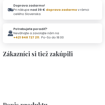
Doprava zadarmo!
Pri nákupe
nad 39 €
doprava zadarmo
v rámci
celého Slovenska.
Potrebujete poradiť?
Neváhajte a zavolajte nám na
+421 948 727 211
. Po-So do 18:00
Zákazníci si tiež zakúpili
Skladom - Odoslanie 10.8.
Darčeková kartička pre ocka
1,90 €
Popis produktu