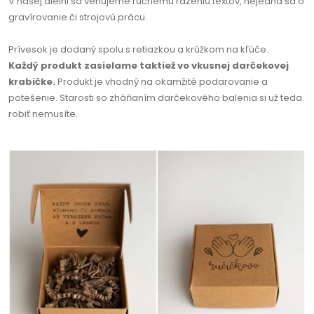
V našej dielni sa venujeme ručnému razeniu textov, nejedná sa o
gravírovanie či strojovú prácu.
Prívesok je dodaný spolu s retiazkou a krúžkom na kľúče.
Každý produkt zasielame taktiež vo vkusnej darčekovej
krabičke.
Produkt je vhodný na okamžité podarovanie a
potešenie. Starosti so zháňaním darčekového balenia si už teda
robiť nemusíte.