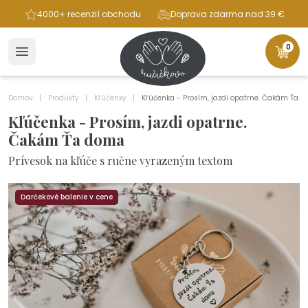
ba
4000+ recenzií obchodu
Doprava zdarma nad 39 €
0
Domov
Produkty
Kľúčenky
Kľúčenka - Prosím, jazdi opatrne. Čakám Ťa 
Kľúčenka - Prosím, jazdi opatrne.
Čakám Ťa doma
Prívesok na kľúče s ručne vyrazeným textom
Darčekové balenie v cene