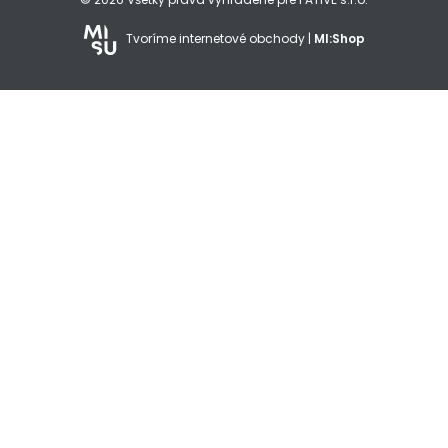
Tvoríme internetové obchody |
MI:Shop