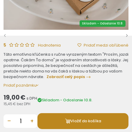
Skladom - Odoslanie 10.8.
5
Pridať medzi obľúbené
Hodnotenia
Táto emotívna kľúčenka s ručne vyrazeným textom "Prosím, jazdi
opatrne. Čakám Ťa doma" je vyjadrením starostlivosti a lásky. Jej
posolstvo pripomína, že bezpečnosť na cestách je dôležitá,
pretože niekto doma na vás čaká s láskou a túžbou po vašom
bezpečnom návrate.
Zobraziť celý popis
Pridať poznámku
19,00 €
s DPH
Skladom - Odoslanie 10.8.
15,45 €
bez DPH
–
+
Vložiť do košíka