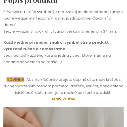
Prívesok na kľúče vyrobený z nerezovej ocele striebornej farby s
ručne vyrazeným textom:"Prosím, jazdi opatrne. Čakám Ťa
doma".
Text je vyrazený na okrúhly tvar prívesku s priemerom 34 mm.
Každé jedno písmeno, znak či symbol sú na produkt
vyrazené ručne a samostatne.
Jedinečnosť každého kusu je jedna z vecí, ktoré máme na
handmade veciach najradšej :)
NOVINKA
:
Ak si ku kľúčenke prajete doplniť ešte malý krúžok s
ručne vyrazeným menom partnera, dieťaťa, vnúčat, žiakov alebo
iniciálou či dátumom, je to možné cez tento produkt:
Malý krúžok