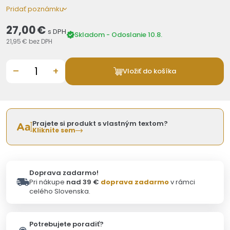
Pridať poznámku
27,00 €
s DPH
Skladom - Odoslanie 10.8.
21,95 €
bez DPH
–
+
Vložiť do košíka
Prajete si produkt s vlastným textom?
Kliknite sem
Doprava zadarmo!
Pri nákupe
nad 39 €
doprava zadarmo
v rámci
celého Slovenska.
Potrebujete poradiť?