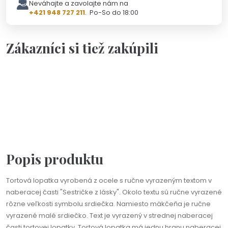
Neváhajte a zavolajte nám na
+421 948 727 211
. Po-So do 18:00
Zákazníci si tiež zakúpili
Personalizácia
Na objednávku(2-3dni)
Na výber viac farieb
Tortová lopatka s ručne vyrazeným textom podľa vášho
želania
30,90 €
Popis produktu
Tortová lopatka vyrobená z ocele s ručne vyrazeným textom v
naberacej časti "Sestričke z lásky". Okolo textu sú ručne vyrazené
rôzne veľkosti symbolu srdiečka. Namiesto mäkčeňa je ručne
vyrazené malé srdiečko. Text je vyrazený v strednej naberacej
časti tortovej lopatky. Tortová lopatka má jednu hranu naberacej