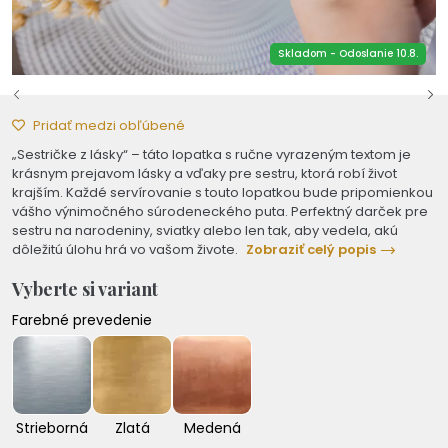
Skladom - Odoslanie 10.8.
Pridať medzi obľúbené
„Sestričke z lásky“ – táto lopatka s ručne vyrazeným textom je
krásnym prejavom lásky a vďaky pre sestru, ktorá robí život
krajším. Každé servírovanie s touto lopatkou bude pripomienkou
vášho výnimočného súrodeneckého puta. Perfektný darček pre
sestru na narodeniny, sviatky alebo len tak, aby vedela, akú
dôležitú úlohu hrá vo vašom živote.
Zobraziť celý popis
Vyberte si variant
Farebné prevedenie
Strieborná
Zlatá
Medená