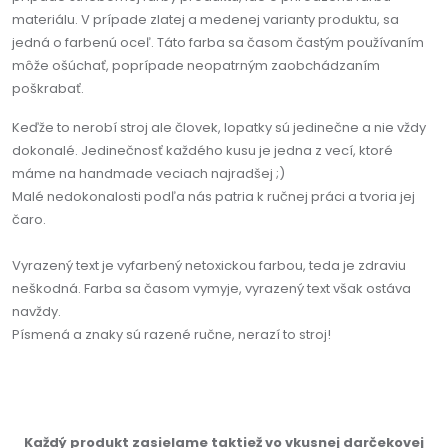
materiálu. V prípade zlatej a medenej varianty produktu, sa
jedná o farbenú oceľ. Táto farba sa časom častým používaním
môže ošúchať, poprípade neopatrným zaobchádzaním
poškrabať.
Keďže to nerobí stroj ale človek, lopatky sú jedinečne a nie vždy
dokonalé. Jedinečnosť každého kusu je jedna z vecí, ktoré
máme na handmade veciach najradšej ;)
Malé nedokonalosti podľa nás patria k ručnej práci a tvoria jej
čaro.
Vyrazený text je vyfarbený netoxickou farbou, teda je zdraviu
neškodná. Farba sa časom vymyje, vyrazený text však ostáva
navždy.
Písmená a znaky sú razené ručne, nerazí to stroj!
Každý produkt zasielame taktiež vo vkusnej darčekovej