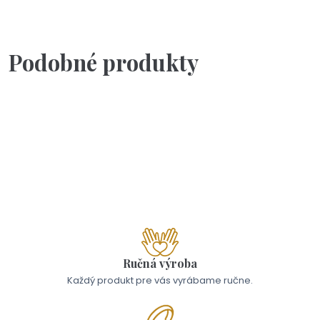
ručne a každý jeden samostatne.
p
Podobné produkty
Na objednávku(2-3dni)
Kľúčenka - Takého OCKA by chcel mať každý
19,00 €
Ručná výroba
Každý produkt pre vás vyrábame ručne.