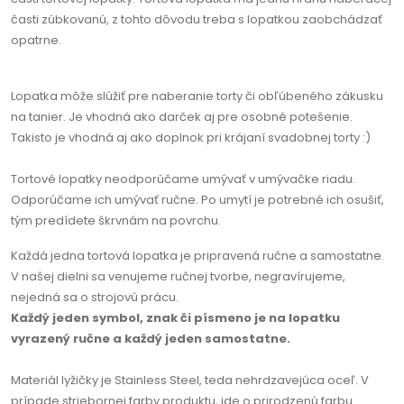
časti zúbkovanú, z tohto dôvodu treba s lopatkou zaobchádzať
opatrne.
Lopatka môže slúžiť pre naberanie torty či obľúbeného zákusku
na tanier. Je vhodná ako darček aj pre osobné potešenie.
Takisto je vhodná aj ako doplnok pri krájaní svadobnej torty :)
Tortové lopatky neodporúčame umývať v umývačke riadu.
Odporúčame ich umývať ručne. Po umytí je potrebné ich osušiť,
tým predídete škrvnám na povrchu.
Každá jedna tortová lopatka je pripravená ručne a samostatne.
V našej dielni sa venujeme ručnej tvorbe, negravírujeme,
nejedná sa o strojovú prácu.
Každý jeden symbol, znak či písmeno je na lopatku
vyrazený ručne a každý jeden samostatne.
Materiál lyžičky je Stainless Steel, teda nehrdzavejúca oceľ. V
prípade striebornej farby produktu, ide o prirodzenú farbu