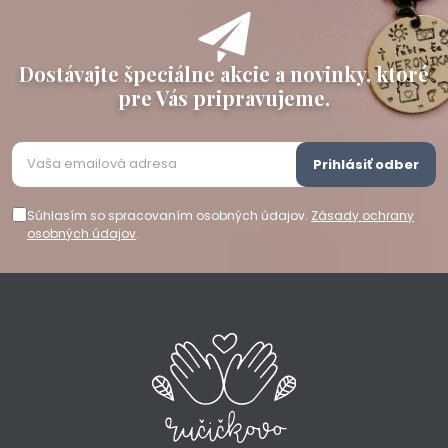
Dostávajte špeciálne akcie a novinky, ktoré
pre Vás pripravujeme.
Prihlásiť odber
Súhlasím so spracovaním osobných údajov.
Zásady ochrany
osobných údajov
.