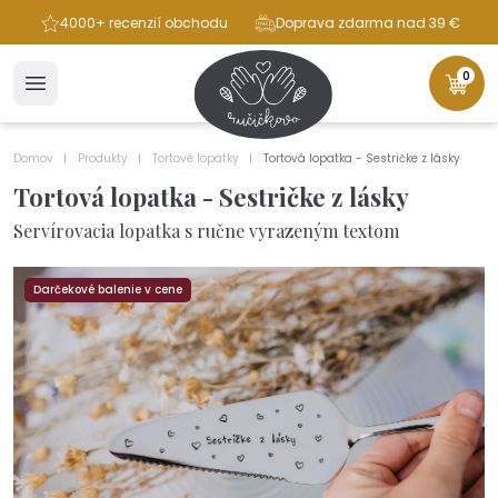
ba
4000+ recenzií obchodu
Doprava zdarma nad 39 €
0
Domov
Produkty
Tortové lopatky
Tortová lopatka - Sestričke z lásky
Tortová lopatka - Sestričke z lásky
Servírovacia lopatka s ručne vyrazeným textom
Darčekové balenie v cene